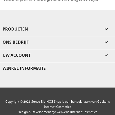
PRODUCTEN

ONS BEDRIJF

UW ACCOUNT

WINKEL INFORMATIE
Copyright © 2026 Sense Bio-HCG Shop is een handelsnaam van Gepkens
Internet Cosmetics
Design & Development by:
Gepkens Internet Cosmetics