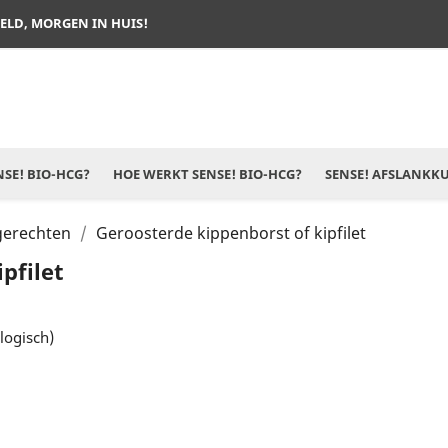
TELD, MORGEN IN HUIS!
SE! BIO-HCG?
HOE WERKT SENSE! BIO-HCG?
SENSE! AFSLANKK
gerechten
Geroosterde kippenborst of kipfilet
pfilet
logisch)