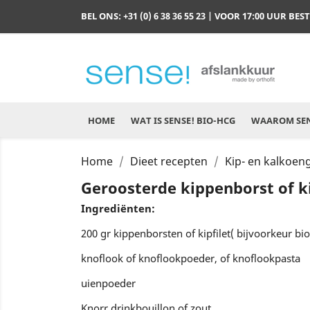
BEL ONS:
+31 (0) 6 38 36 55 23
| VOOR 17:00 UUR BES
HOME
WAT IS SENSE! BIO-HCG
WAAROM SEN
Home
Dieet recepten
Kip- en kalkoen
Geroosterde kippenborst of ki
Ingrediënten:
200 gr kippenborsten of kipfilet( bijvoorkeur bio
knoflook of knoflookpoeder, of knoflookpasta
uienpoeder
Knorr drinkbouillon of zout