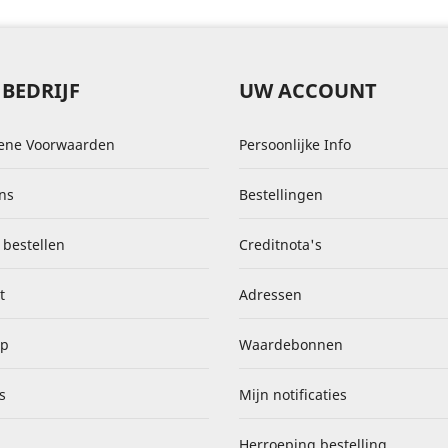
BEDRIJF
UW ACCOUNT
ene Voorwaarden
Persoonlijke Info
ns
Bestellingen
 bestellen
Creditnota's
t
Adressen
ap
Waardebonnen
s
Mijn notificaties
Herroeping bestelling