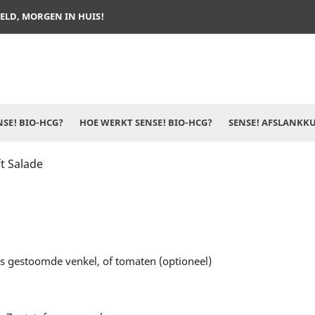
TELD, MORGEN IN HUIS!
SE! BIO-HCG?
HOE WERKT SENSE! BIO-HCG?
SENSE! AFSLANKK
t Salade
jes gestoomde venkel, of tomaten (optioneel)