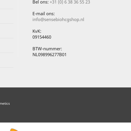
Bel ons:
+31 (0) 6 38 36 55 23
E-mail ons:
info@sensebiohcgshop.nl
KvK:
09154460
BTW-nummer:
NL098996277B01
metics