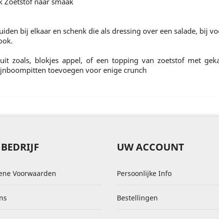
k Zoetstof naar smaak
den bij elkaar en schenk die als dressing over een salade, bij voo
ook.
t zoals, blokjes appel, of een topping van zoetstof met geka
ijnboompitten toevoegen voor enige crunch
BEDRIJF
UW ACCOUNT
ene Voorwaarden
Persoonlijke Info
ns
Bestellingen