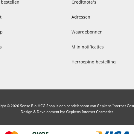
 bestellen
Creditnota's
t
Adressen
ap
Waardebonnen
s
Mijn notificaties
Herroeping bestelling
ight © 2026 Sense Bio-HCG Shop is een handelsnaam van Gepkens Internet Cos
Design & Development by:
Gepkens Internet Cosmetics