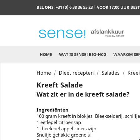
BEL ONS:
+31 (0) 6 38 36 55 23
| VOOR 17:00 UUR BES
HOME
WAT IS SENSE! BIO-HCG
WAAROM SEN
Home
Dieet recepten
Salades
Kreef
Kreeft Salade
Wat zit er in de kreeft salade?
Ingrediënten
100 gram kreeft in blokjes Bleekselderij, schijf
1 eetlepel citroensap
1 theelepel appel cider azijn
Snuifje gehakte groene ui