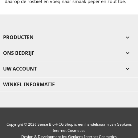
daarop de rosbief en voeg naar smaak peper en zout toe.
PRODUCTEN

ONS BEDRIJF

UW ACCOUNT

WINKEL INFORMATIE
Copyright © 2026 Sense Bio-HCG Shop is een handelsnaam van Gepkens
Internet Cosmetics
Design & Development by:
Gepkens Internet Cosmetics