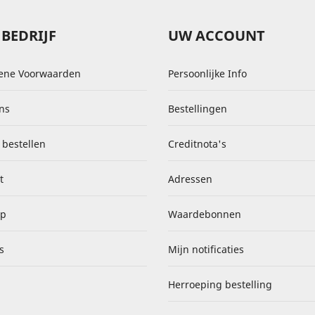
BEDRIJF
UW ACCOUNT
ene Voorwaarden
Persoonlijke Info
ns
Bestellingen
 bestellen
Creditnota's
t
Adressen
ap
Waardebonnen
s
Mijn notificaties
Herroeping bestelling