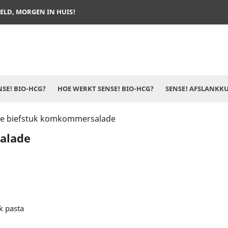
TELD, MORGEN IN HUIS!
SE! BIO-HCG?
HOE WERKT SENSE! BIO-HCG?
SENSE! AFSLANKK
se biefstuk komkommersalade
alade
k pasta