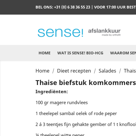
BEL ONS:
+31 (0) 6 38 36 55 23
| VOOR 17:00 UUR BES
HOME
WAT IS SENSE! BIO-HCG
WAAROM SEN
Home
Dieet recepten
Salades
Thai
Thaise biefstuk komkommers
Ingrediënten:
100 gr magere rundvlees
1 theelepel sambal oelek of rode peper
2 á 3 teentjes fijn gehakte gember of 1 t knofloo
¼ theelepel witte peper