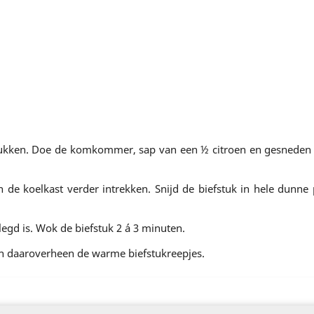
ukken. Doe de komkommer, sap van een ½ citroen en gesneden k
n de koelkast verder intrekken. Snijd de biefstuk in hele dunn
legd is. Wok de biefstuk 2 á 3 minuten.
daaroverheen de warme biefstukreepjes.