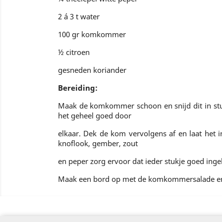
2 á 3 t water
100 gr komkommer
½ citroen
gesneden koriander
Bereiding:
Maak de komkommer schoon en snijd dit in st
het geheel goed door
elkaar. Dek de kom vervolgens af en laat het i
knoflook, gember, zout
en peper zorg ervoor dat ieder stukje goed inge
Maak een bord op met de komkommersalade en 