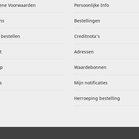
ene Voorwaarden
Persoonlijke Info
ns
Bestellingen
 bestellen
Creditnota's
t
Adressen
ap
Waardebonnen
s
Mijn notificaties
Herroeping bestelling