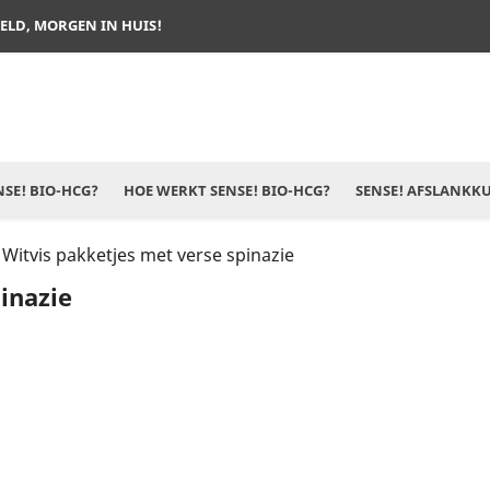
TELD, MORGEN IN HUIS!
SE! BIO-HCG?
HOE WERKT SENSE! BIO-HCG?
SENSE! AFSLANKK
Witvis pakketjes met verse spinazie
inazie