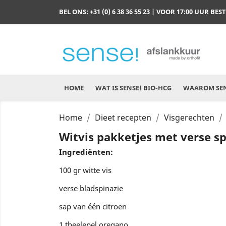
BEL ONS:
+31 (0) 6 38 36 55 23
| VOOR 17:00 UUR BES
HOME
WAT IS SENSE! BIO-HCG
WAAROM SEN
Home
Dieet recepten
Visgerechten
Witvis pakketjes met verse sp
Ingrediënten:
100 gr witte vis
verse bladspinazie
sap van één citroen
1 theelepel oregano