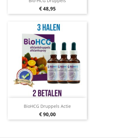
Bio-HCG Druppels
Prijs
€ 48,95
BioHCG Druppels Actie
Prijs
€ 90,00