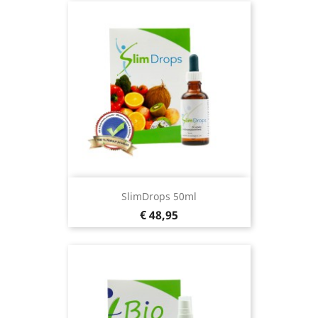
SlimDrops 50ml
Prijs
€ 48,95