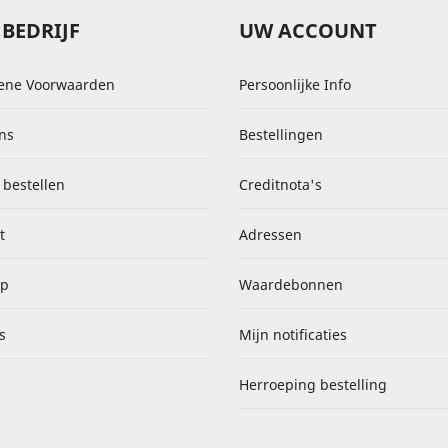
BEDRIJF
UW ACCOUNT
ene Voorwaarden
Persoonlijke Info
ns
Bestellingen
 bestellen
Creditnota's
t
Adressen
ap
Waardebonnen
s
Mijn notificaties
Herroeping bestelling