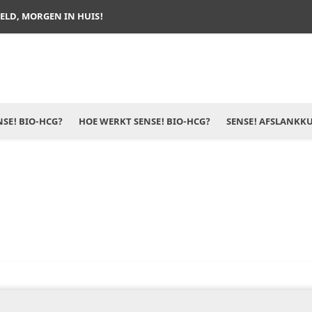
TELD, MORGEN IN HUIS!
SE! BIO-HCG?
HOE WERKT SENSE! BIO-HCG?
SENSE! AFSLANKK