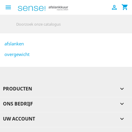
shopping_cart


afslanken
overgewicht
PRODUCTEN

ONS BEDRIJF

UW ACCOUNT
