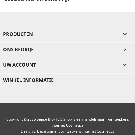
PRODUCTEN

ONS BEDRIJF

UW ACCOUNT

WINKEL INFORMATIE
Copyright © 2026 Sense Bio-HCG Shop is een handelsnaam van Gepkens
Internet Cosmetics
Design & Development by:
Gepkens Internet Cosmetics